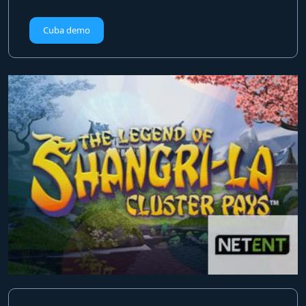
Cuba demo