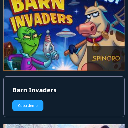
Barn Invaders
Cuba demo