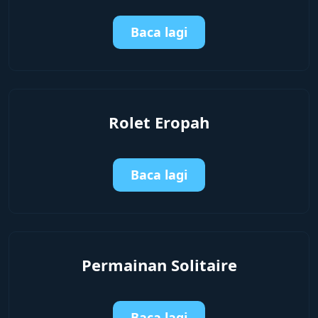
Baca lagi
Rolet Eropah
Baca lagi
Permainan Solitaire
Baca lagi