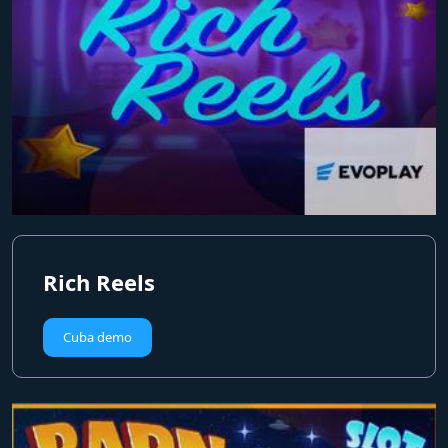
Rich Reels
Cuba demo