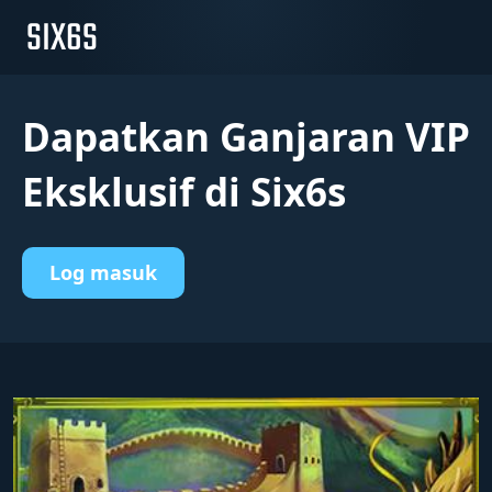
Dapatkan Ganjaran VIP
Eksklusif di Six6s
Log masuk