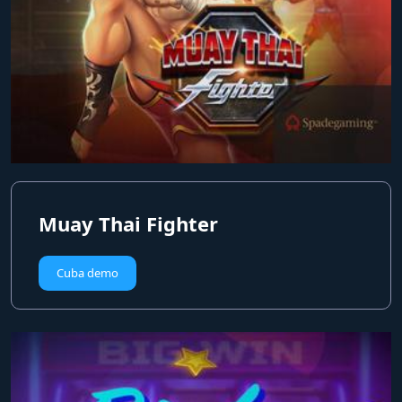
Muay Thai Fighter
Cuba demo