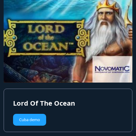
Lord Of The Ocean
Cuba demo