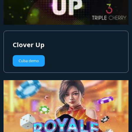
Clover Up
Cuba demo