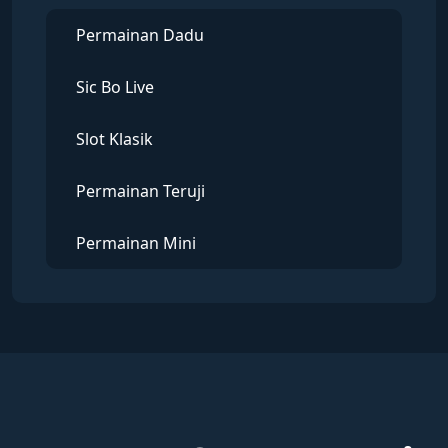
Permainan Dadu
Sic Bo Live
Slot Klasik
Permainan Teruji
Permainan Mini