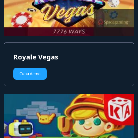
Royale Vegas
Cuba demo