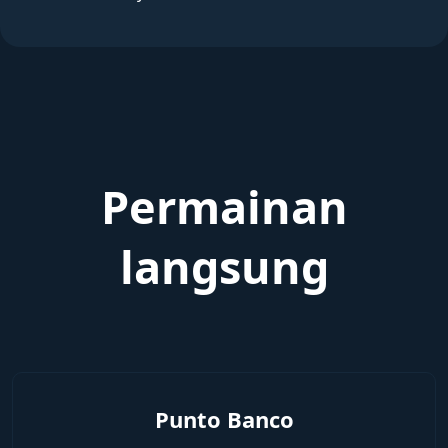
Permainan
langsung
Punto Banco