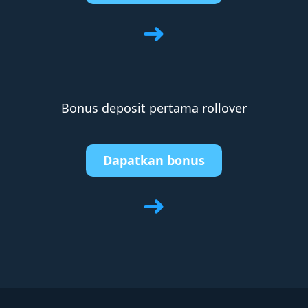
Bonus deposit pertama rollover
Dapatkan bonus